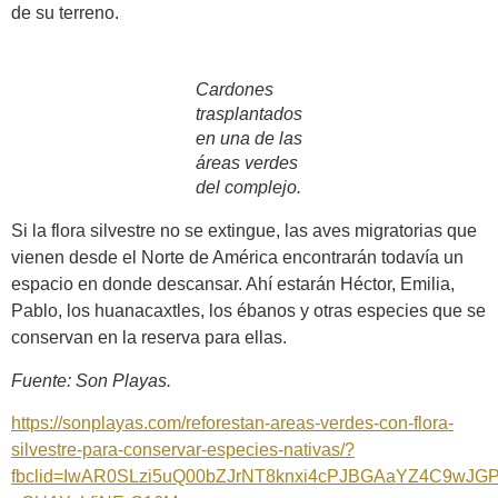
de su terreno.
Cardones
trasplantados
en una de las
áreas verdes
del complejo.
Si la flora silvestre no se extingue, las aves migratorias que
vienen desde el Norte de América encontrarán todavía un
espacio en donde descansar. Ahí estarán Héctor, Emilia,
Pablo, los huanacaxtles, los ébanos y otras especies que se
conservan en la reserva para ellas.
Fuente: Son Playas.
https://sonplayas.com/reforestan-areas-verdes-con-flora-
silvestre-para-conservar-especies-nativas/?
fbclid=IwAR0SLzi5uQ00bZJrNT8knxi4cPJBGAaYZ4C9wJGP