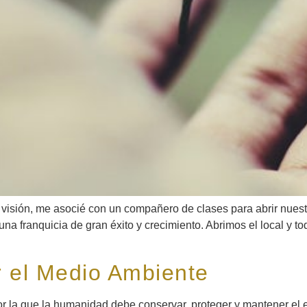
y visión, me asocié con un compañero de clases para abrir nue
na franquicia de gran éxito y crecimiento. Abrimos el local y t
r el Medio Ambiente
 la que la humanidad debe conservar, proteger y mantener el en