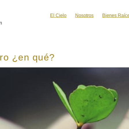
El Cielo
Nosotros
Bienes Raíc
n
ero ¿en qué?